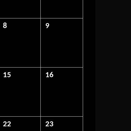
0
0
8
9
eventos,
eventos,
0
0
15
16
eventos,
eventos,
0
0
22
23