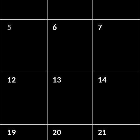
0
0
0
5
6
7
eventos,
eventos,
eventos,
0
0
0
12
13
14
eventos,
eventos,
eventos,
0
0
0
19
20
21