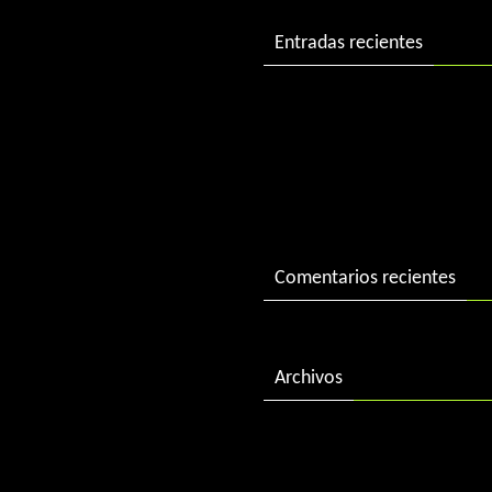
Entradas recientes
DJ Charlie in session
DJ Charlie in session 2004
«Best of 2015» by DJ Charl
Comentarios recientes
Archivos
febrero 2018
diciembre 2016