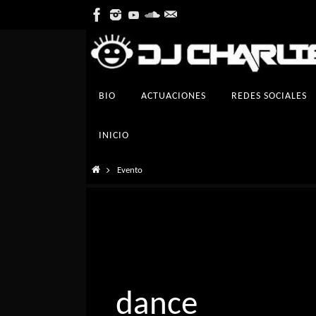
Ir
al
contenido
Ir
BIO
ACTUACIONES
REDES SOCIALES
al
contenido
INICIO
Inicio
Evento
dance