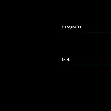
enero 2016
Categorías
Descargas
Meta
Acceder
Feed de entradas
Feed de comentarios
WordPress.org