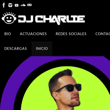
Ir
al
contenido
Ir
BIO
ACTUACIONES
REDES SOCIALES
CONTA
al
contenido
DESCARGAS
INICIO