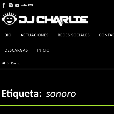
Ir
al
contenido
Ir
BIO
ACTUACIONES
REDES SOCIALES
CONTA
al
contenido
DESCARGAS
INICIO
Inicio
Evento
Etiqueta:
sonoro