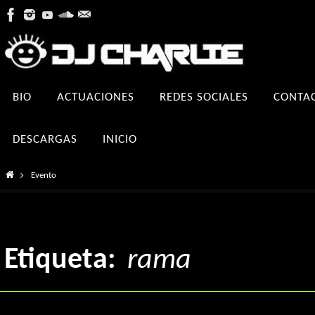
Ir
al
contenido
Ir
BIO
ACTUACIONES
REDES SOCIALES
CONTA
al
contenido
DESCARGAS
INICIO
Inicio
Evento
Etiqueta:
rama